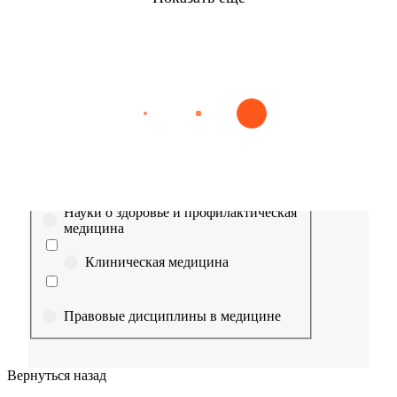
Найти
Сестринское дело
Эпидемиология
Медицинская помощь
Пр
Выберите направление
Медицина
Науки о здоровье и профилактическая
медицина
Клиническая медицина
Правовые дисциплины в медицине
Фармация
Вернуться назад