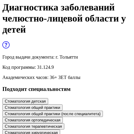
Управленческие дисциплины в
Диагностика заболеваний
медицине
челюстно-лицевой области у
Здравоохранение и медицинские
детей
науки
Образование и педагогические науки
Социология и социальная работа
Город выдачи документа:
г. Тольятти
Код программы:
31.124.9
Профессиональное обучение рабочих
Академических часов:
36
+ ЗЕТ баллы
и служащих
Подходит специальностям
История и археология
Стоматология детская
Психологические науки
Стоматология общей практики
Стоматология общей практики (после специалитета)
Техносферная безопасность и ОТ
Стоматология ортопедическая
Стоматология терапевтическая
Техносферная безопасность и
Стоматология хирургическая