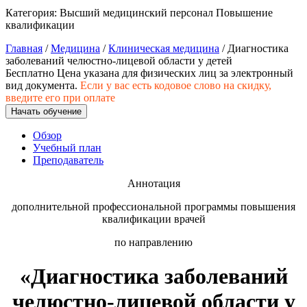
хозяйственной деятельностью
Категория:
Высший медицинский персонал
Повышение
квалификации
Техника-технологии
Главная
/
Медицина
/
Клиническая медицина
/ Диагностика
заболеваний челюстно-лицевой области у детей
Прикладная геология, горное дело,
Бесплатно
Цена указана для физических лиц
за электронный
нефтегазовое дело и геодезия
вид документа.
Если у вас есть кодовое слово на скидку,
введите его при оплате
Начать обучение
Техника и технологии наземного
Обзор
транспорта
Учебный план
Преподаватель
Техника и технологии строительства
Аннотация
Ядерная энергетика и технологии
дополнительной профессиональной программы повышения
квалификации врачей
Культура и спорт
по направлению
Физкультура и спорт
«Диагностика заболеваний
Сервис и туризм
челюстно-лицевой области у