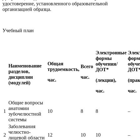
удостоверение, установленного образовательной
организацией образца.
Учебный план
Электронные
Элек
формы
фор
Общая
обучения/
обуче
Наименование
Всего
трудоемкость,
ДОТ*
ДОТ
разделов,
дисциплин
час.
час.
(лекции),
(прак
(модулей)
час.
час.
Общие вопросы
анатомии
1
10
8
8
–
зубочелюстной
системы
Заболевания
челюстно-
2
12
10
10
–
лицевой области