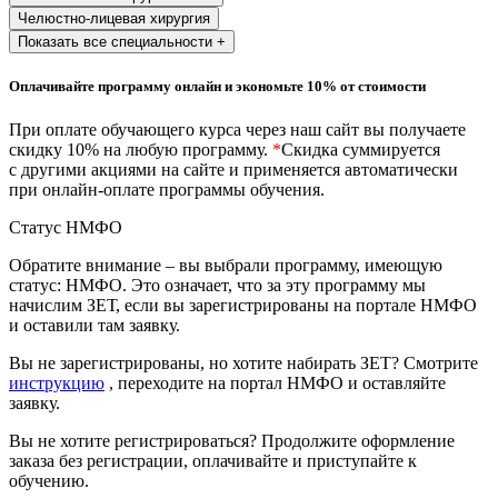
природообустройство
Челюстно-лицевая хирургия
Показать все специальности +
Экологическая безопасность в
Оплачивайте программу онлайн и экономьте 10% от стоимости
промышленности
При оплате обучающего курса через наш сайт вы получаете
скидку 10% на любую программу.
*
Скидка суммируется
Управление охраной труда.
с другими акциями на сайте и применяется автоматически
Техносферная безопасность
при онлайн-оплате программы обучения.
Допуски
Статус НМФО
Обратите внимание – вы выбрали программу, имеющую
Безопасность труда
статус: НМФО. Это означает, что за эту программу мы
начислим ЗЕТ, если вы зарегистрированы на портале НМФО
Экономика и управление
и оставили там заявку.
Вы не зарегистрированы, но хотите набирать ЗЕТ? Смотрите
Управление производством
инструкцию
, переходите на портал НМФО и оставляйте
общественного питания в
заявку.
организации
Вы не хотите регистрироваться? Продолжите оформление
заказа без регистрации, оплачивайте и приступайте к
обучению.
Управление административно-