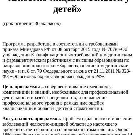
детей»
Изобразительное и прикладные виды
искусств
(срок освоения 36 ак. часов)
Средства массовой информации и
информативно-библиотечное дело
Программа разработана в соответствии с требованиями
приказа Минздрава РФ от 08 октября 2015 года № 707н «Об
Управление в технических системах
утверждении Квалификационных требований к медицинским
и фармацевтическим работникам с высшим образованием по
Ветеринария и зоотехника
направлению подготовки «Здравоохранение и медицинские
науки» и п. 8 ст. 79 Федерального закона от 21.11.2011 № 323-
Подготовка к периодической
ФЗ «Об основах охраны здоровья граждан в РФ».
аккредитации
Цель программы –
совершенствование имеющихся
Основные Услуги
компетенций и знаний, необходимых для профессиональной
деятельности врачей–специалистов, и повышение
профессионального уровня в рамках имеющейся
Дополнительные Услуги
квалификации в области детской стоматологии.
Актуальность программы.
Проблема диагностики и лечения
заболеваний челюстно-лицевой области до настоящего
времени остается одной из основных в стоматологии. Около
18% всех больных с данной патологией составляют дети до 14