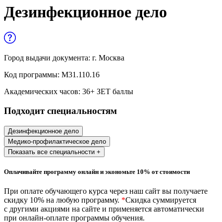
Управленческие дисциплины в
Дезинфекционное дело
медицине
Здравоохранение и медицинские
науки
Город выдачи документа:
г. Москва
Образование и педагогические науки
Код программы:
М31.110.16
Социология и социальная работа
Академических часов:
36
+ ЗЕТ баллы
Подходит специальностям
Профессиональное обучение рабочих
и служащих
Дезинфекционное дело
Медико-профилактическое дело
История и археология
Показать все специальности +
Психологические науки
Оплачивайте программу онлайн и экономьте 10% от стоимости
Техносферная безопасность и ОТ
При оплате обучающего курса через наш сайт вы получаете
скидку 10% на любую программу.
*
Скидка суммируется
с другими акциями на сайте и применяется автоматически
при онлайн-оплате программы обучения.
Техносферная безопасность и