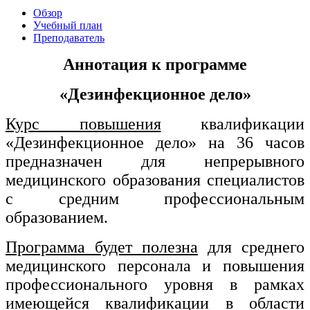
хозяйственной деятельностью
Обзор
Учебный план
Техника-технологии
Преподаватель
Аннотация к программе
Прикладная геология, горное дело,
нефтегазовое дело и геодезия
«
Дезинфекционное дело»
Курс повышения
квалификации
Техника и технологии наземного
транспорта
«Дезинфекционное дело» на 36 часов
предназначен для непрерывного
медицинского образования специалистов
Техника и технологии строительства
с средним профессиональным
Ядерная энергетика и технологии
образованием.
Культура и спорт
Программа будет полезна
для среднего
Физкультура и спорт
медицинского персонала и повышения
профессионального уровня в рамках
Сервис и туризм
имеющейся квалификации в области