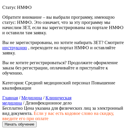
природообустройство
Статус НМФО
Обратите внимание – вы выбрали программу, имеющую
Экологическая безопасность в
статус: НМФО. Это означает, что за эту программу мы
промышленности
начислим ЗЕТ, если вы зарегистрированы на портале НМФО
и оставили там заявку.
Управление охраной труда.
Вы не зарегистрированы, но хотите набирать ЗЕТ? Смотрите
Техносферная безопасность
инструкцию
, переходите на портал НМФО и оставляйте
заявку.
Допуски
Вы не хотите регистрироваться? Продолжите оформление
заказа без регистрации, оплачивайте и приступайте к
Безопасность труда
обучению.
Экономика и управление
Категория:
Средний медицинский персонал
Повышение
квалификации
Главная
/
Медицина
/
Клиническая
Управление производством
медицина
/ Дезинфекционное дело
общественного питания в
Бесплатно
Цена указана для физических лиц
за электронный
организации
вид документа.
Если у вас есть кодовое слово на скидку,
введите его при оплате
Начать обучение
Управление административно-