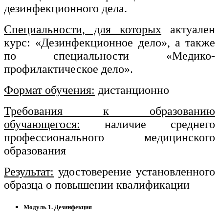
дезинфекционного дела.
Изобразительное и прикладные виды
искусств
Специальности, для которых
актуален
курс: «Дезинфекционное дело», а также
Средства массовой информации и
по специальности «Медико-
информативно-библиотечное дело
профилактическое дело».
Управление в технических системах
Формат обучения:
дистанционно
Ветеринария и зоотехника
Требования к образованию
Подготовка к периодической
обучающегося:
наличие среднего
аккредитации
профессионального медицинского
Основные Услуги
образования
Дополнительные Услуги
Результат:
удостоверение установленного
образца о повышении квалификации
Модуль 1. Дезинфекция