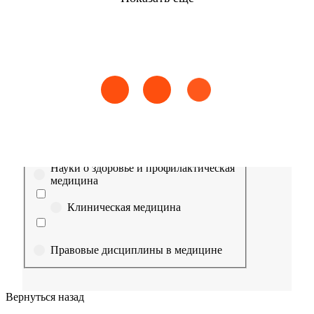
Найти
Сестринское дело
Эпидемиология
Медицинская помощь
Пр
Выберите направление
Медицина
Науки о здоровье и профилактическая
медицина
Клиническая медицина
Правовые дисциплины в медицине
Фармация
Вернуться назад