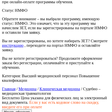
при онлайн-оплате программы обучения.
природообустройство
Статус НМФО
Экологическая безопасность в
Обратите внимание – вы выбрали программу, имеющую
промышленности
статус: НМФО. Это означает, что за эту программу мы
начислим ЗЕТ, если вы зарегистрированы на портале НМФО
и оставили там заявку.
Управление охраной труда.
Техносферная безопасность
Вы не зарегистрированы, но хотите набирать ЗЕТ? Смотрите
инструкцию
, переходите на портал НМФО и оставляйте
заявку.
Допуски
Вы не хотите регистрироваться? Продолжите оформление
Безопасность труда
заказа без регистрации, оплачивайте и приступайте к
обучению.
Экономика и управление
Категория:
Высший медицинский персонал
Повышение
квалификации
Управление производством
Главная
/
Медицина
/
Клиническая медицина
/ Судебно –
общественного питания в
медицинская травматология
организации
Бесплатно
Цена указана для физических лиц
за электронный
вид документа.
Если у вас есть кодовое слово на скидку,
введите его при оплате
Управление административно-
Начать обучение