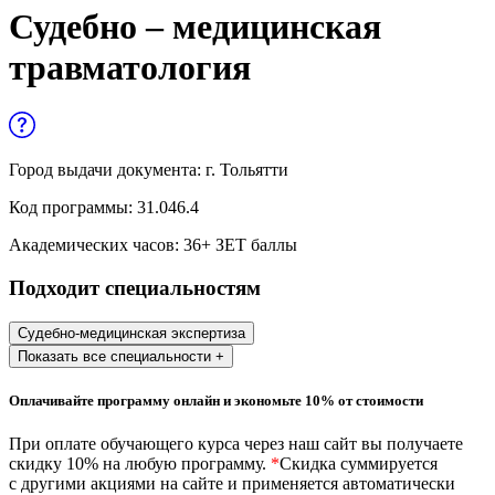
Управленческие дисциплины в
Судебно – медицинская
медицине
травматология
Здравоохранение и медицинские
науки
Образование и педагогические науки
Город выдачи документа:
г. Тольятти
Социология и социальная работа
Код программы:
31.046.4
Академических часов:
36
+ ЗЕТ баллы
Профессиональное обучение рабочих
Подходит специальностям
и служащих
История и археология
Судебно-медицинская экспертиза
Показать все специальности +
Психологические науки
Оплачивайте программу онлайн и экономьте 10% от стоимости
Техносферная безопасность и ОТ
При оплате обучающего курса через наш сайт вы получаете
скидку 10% на любую программу.
*
Скидка суммируется
с другими акциями на сайте и применяется автоматически
Техносферная безопасность и