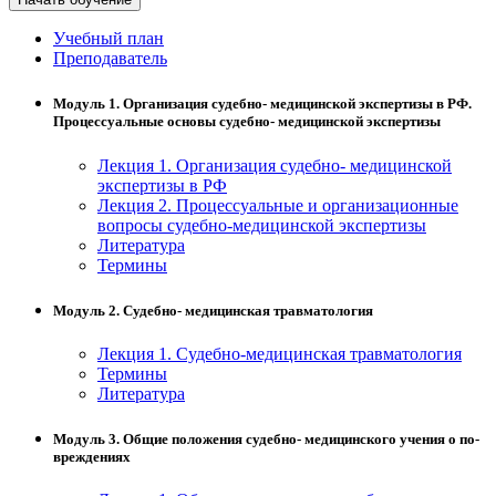
хозяйственной деятельностью
Учебный план
Техника-технологии
Преподаватель
Модуль 1. Организация судебно- медицинской экспертизы в РФ.
Прикладная геология, горное дело,
Процессуальные основы судебно- медицинской экспертизы
нефтегазовое дело и геодезия
Лекция 1. Организация судебно- медицинской
экспертизы в РФ
Техника и технологии наземного
Лекция 2. Процессуальные и организационные
транспорта
вопросы судебно-медицинской экспертизы
Литература
Термины
Техника и технологии строительства
Модуль 2. Судебно- медицинская травматология
Ядерная энергетика и технологии
Лекция 1. Судебно-медицинская травматология
Термины
Культура и спорт
Литература
Физкультура и спорт
Модуль 3. Общие положения судебно- медицинского учения о по-
вреждениях
Сервис и туризм