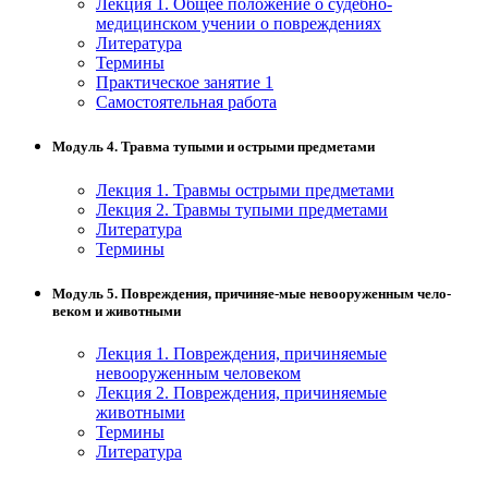
Лекция 1. Общее положение о судебно-
медицинском учении о повреждениях
Изобразительное и прикладные виды
Литература
искусств
Термины
Практическое занятие 1
Самостоятельная работа
Средства массовой информации и
информативно-библиотечное дело
Модуль 4. Травма тупыми и острыми предметами
Управление в технических системах
Лекция 1. Травмы острыми предметами
Лекция 2. Травмы тупыми предметами
Ветеринария и зоотехника
Литература
Термины
Подготовка к периодической
аккредитации
Модуль 5. Повреждения, причиняе-мые невооруженным чело-
веком и животными
Основные Услуги
Лекция 1. Повреждения, причиняемые
невооруженным человеком
Дополнительные Услуги
Лекция 2. Повреждения, причиняемые
животными
Термины
Литература