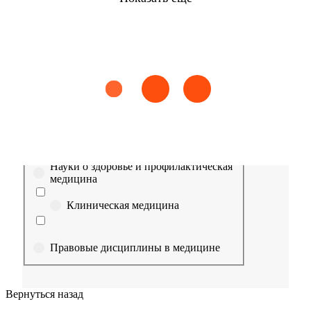
Найти
Сестринское дело
Эпидемиология
Медицинская помощь
Пр
Выберите направление
Медицина
Науки о здоровье и профилактическая
медицина
Клиническая медицина
Правовые дисциплины в медицине
Фармация
Вернуться назад