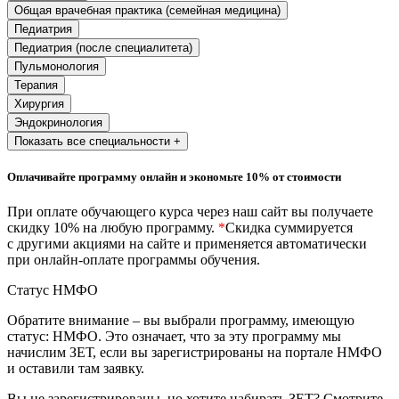
природообустройство
Общая врачебная практика (семейная медицина)
Педиатрия
Педиатрия (после специалитета)
Экологическая безопасность в
Пульмонология
промышленности
Терапия
Хирургия
Эндокринология
Управление охраной труда.
Показать все специальности +
Техносферная безопасность
Оплачивайте программу онлайн и экономьте 10% от стоимости
Допуски
При оплате обучающего курса через наш сайт вы получаете
Безопасность труда
скидку 10% на любую программу.
*
Скидка суммируется
с другими акциями на сайте и применяется автоматически
Экономика и управление
при онлайн-оплате программы обучения.
Статус НМФО
Управление производством
Обратите внимание – вы выбрали программу, имеющую
общественного питания в
статус: НМФО. Это означает, что за эту программу мы
организации
начислим ЗЕТ, если вы зарегистрированы на портале НМФО
и оставили там заявку.
Управление административно-
Вы не зарегистрированы, но хотите набирать ЗЕТ? Смотрите