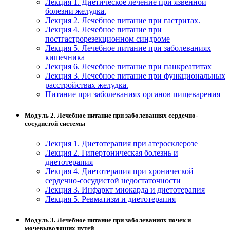
Лекция 1. Диетическое лечение при язвенной
болезни желудка.
Изобразительное и прикладные виды
Лекция 2. Лечебное питание при гастритах.
искусств
Лекция 4. Лечебное питание при
постгастрорезекционном синдроме
Лекция 5. Лечебное питание при заболеваниях
Средства массовой информации и
кишечника
информативно-библиотечное дело
Лекция 6. Лечебное питание при панкреатитах
Лекция 3. Лечебное питание при функциональных
расстройствах желудка.
Управление в технических системах
Питание при заболеваниях органов пищеварения
Ветеринария и зоотехника
Модуль 2. Лечебное питание при заболеваниях сердечно-
сосудистой системы
Подготовка к периодической
аккредитации
Лекция 1. Диетотерапия при атеросклерозе
Лекция 2. Гипертоническая болезнь и
Основные Услуги
диетотерапия
Лекция 4. Диетотерапия при хронической
Дополнительные Услуги
сердечно-сосудистой недостаточности
Лекция 3. Инфаркт миокарда и диетотерапия
Лекция 5. Ревматизм и диетотерапия
Модуль 3. Лечебное питание при заболеваниях почек и
мочевыводящих путей