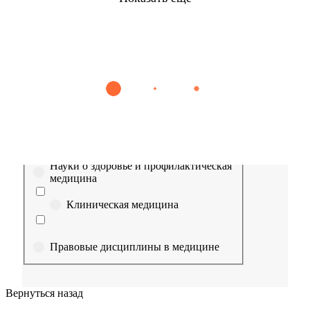
Найти
Сестринское дело
Эпидемиология
Медицинская помощь
Пр
Выберите направление
Медицина
Науки о здоровье и профилактическая
медицина
Клиническая медицина
Правовые дисциплины в медицине
Фармация
Вернуться назад