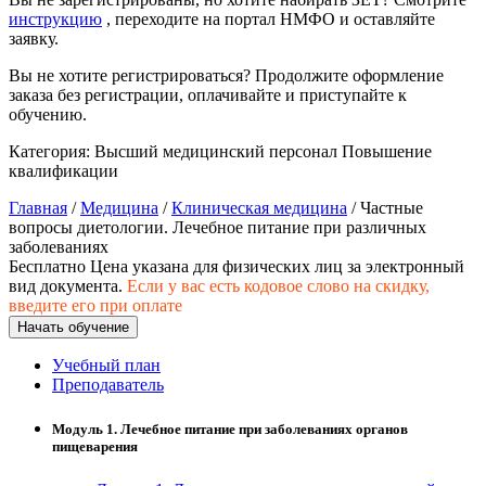
хозяйственной деятельностью
инструкцию
, переходите на портал НМФО и оставляйте
заявку.
Техника-технологии
Вы не хотите регистрироваться? Продолжите оформление
заказа без регистрации, оплачивайте и приступайте к
Прикладная геология, горное дело,
обучению.
нефтегазовое дело и геодезия
Категория:
Высший медицинский персонал
Повышение
квалификации
Техника и технологии наземного
Главная
/
Медицина
/
Клиническая медицина
/ Частные
транспорта
вопросы диетологии. Лечебное питание при различных
заболеваниях
Бесплатно
Цена указана для физических лиц
за электронный
Техника и технологии строительства
вид документа.
Если у вас есть кодовое слово на скидку,
введите его при оплате
Ядерная энергетика и технологии
Начать обучение
Учебный план
Культура и спорт
Преподаватель
Физкультура и спорт
Модуль 1. Лечебное питание при заболеваниях органов
пищеварения
Сервис и туризм