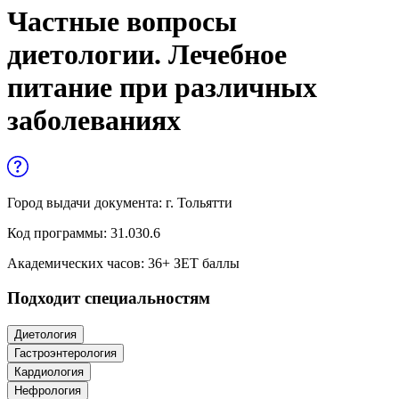
Управленческие дисциплины в
Частные вопросы
медицине
диетологии. Лечебное
Здравоохранение и медицинские
питание при различных
науки
заболеваниях
Образование и педагогические науки
Социология и социальная работа
Город выдачи документа:
г. Тольятти
Профессиональное обучение рабочих
и служащих
Код программы:
31.030.6
Академических часов:
36
+ ЗЕТ баллы
История и археология
Подходит специальностям
Психологические науки
Диетология
Техносферная безопасность и ОТ
Гастроэнтерология
Кардиология
Нефрология
Техносферная безопасность и