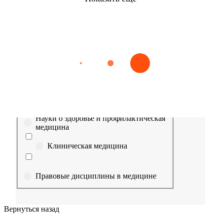
Найти
Сестринское дело
Эпидемиология
Медицинская помощь
Пр
Выберите направление
Медицина
Науки о здоровье и профилактическая
медицина
Клиническая медицина
Правовые дисциплины в медицине
Фармация
Вернуться назад