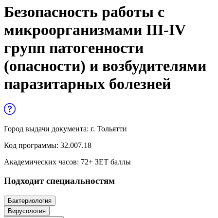
Управленческие дисциплины в
Безопасность работы с
медицине
микроорганизмами III-IV
Здравоохранение и медицинские
групп патогенности
науки
(опасности) и возбудителями
Образование и педагогические науки
паразитарных болезней
Социология и социальная работа
Профессиональное обучение рабочих
и служащих
Город выдачи документа:
г. Тольятти
Код программы:
32.007.18
История и археология
Академических часов:
72
+ ЗЕТ баллы
Психологические науки
Подходит специальностям
Техносферная безопасность и ОТ
Бактериология
Вирусология
Техносферная безопасность и