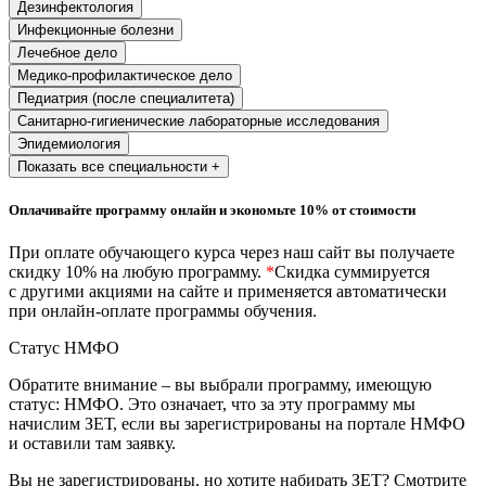
Дезинфектология
природообустройство
Инфекционные болезни
Лечебное дело
Экологическая безопасность в
Медико-профилактическое дело
промышленности
Педиатрия (после специалитета)
Санитарно-гигиенические лабораторные исследования
Эпидемиология
Управление охраной труда.
Показать все специальности +
Техносферная безопасность
Оплачивайте программу онлайн и экономьте 10% от стоимости
Допуски
При оплате обучающего курса через наш сайт вы получаете
Безопасность труда
скидку 10% на любую программу.
*
Скидка суммируется
с другими акциями на сайте и применяется автоматически
Экономика и управление
при онлайн-оплате программы обучения.
Статус НМФО
Управление производством
Обратите внимание – вы выбрали программу, имеющую
общественного питания в
статус: НМФО. Это означает, что за эту программу мы
организации
начислим ЗЕТ, если вы зарегистрированы на портале НМФО
и оставили там заявку.
Управление административно-
Вы не зарегистрированы, но хотите набирать ЗЕТ? Смотрите