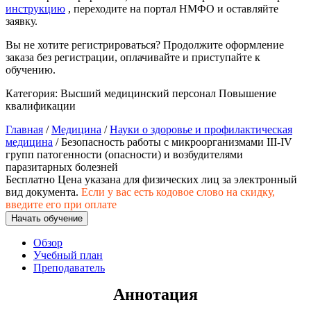
хозяйственной деятельностью
инструкцию
, переходите на портал НМФО и оставляйте
заявку.
Техника-технологии
Вы не хотите регистрироваться? Продолжите оформление
заказа без регистрации, оплачивайте и приступайте к
обучению.
Прикладная геология, горное дело,
нефтегазовое дело и геодезия
Категория:
Высший медицинский персонал
Повышение
квалификации
Техника и технологии наземного
Главная
/
Медицина
/
Науки о здоровье и профилактическая
транспорта
медицина
/ Безопасность работы с микроорганизмами III-IV
групп патогенности (опасности) и возбудителями
паразитарных болезней
Техника и технологии строительства
Бесплатно
Цена указана для физических лиц
за электронный
вид документа.
Если у вас есть кодовое слово на скидку,
введите его при оплате
Ядерная энергетика и технологии
Начать обучение
Культура и спорт
Обзор
Учебный план
Физкультура и спорт
Преподаватель
Сервис и туризм
Аннотация