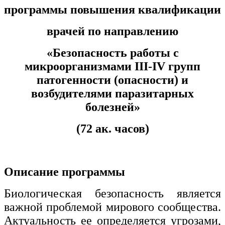
программы повышения квалификации
Изобразительное и прикладные виды
искусств
врачей по направлению
«
Безопасность работы с
Средства массовой информации и
информативно-библиотечное дело
микроорганизмами III-IV групп
патогенности
(опасности) и
Управление в технических системах
возбудителями паразитарных
Ветеринария и зоотехника
болезней
»
Подготовка к периодической
(72 ак. часов)
аккредитации
Основные Услуги
Описание программы
Дополнительные Услуги
Биологическая безопасность является
важной проблемой мирового сообщества.
Актуальность ее определяется угрозами,