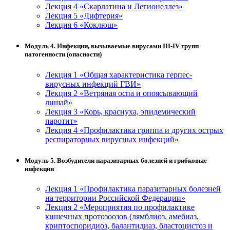
Лекция 4 «Скарлатина и Легионеллез»
Лекция 5 «Дифтерия»
Лекция 6 «Коклюш»
Модуль 4. Инфекции, вызываемые вирусами III-IV групп
патогенности (опасности)
Лекция 1 «Общая характеристика герпес-
вирусных инфекций ГВИ»
Лекция 2 «Ветряная оспа и опоясывающий
лишай»
Лекция 3 «Корь, краснуха, эпидемический
паротит»
Лекция 4 «Профилактика гриппа и других острых
респираторных вирусных инфекций»
Модуль 5. Возбудители паразитарных болезней и грибковые
инфекции
Лекция 1 «Профилактика паразитарных болезней
на территории Российской Федерации»
Лекция 2 «Мероприятия по профилактике
кишечных протозоозов (лямблиоз, амебиаз,
криптоспоридиоз, балантидиаз, бластоцистоз и