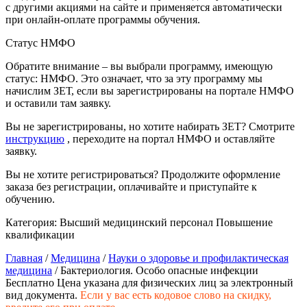
природообустройство
с другими акциями на сайте и применяется автоматически
при онлайн-оплате программы обучения.
Статус НМФО
Экологическая безопасность в
промышленности
Обратите внимание – вы выбрали программу, имеющую
статус: НМФО. Это означает, что за эту программу мы
начислим ЗЕТ, если вы зарегистрированы на портале НМФО
Управление охраной труда.
и оставили там заявку.
Техносферная безопасность
Вы не зарегистрированы, но хотите набирать ЗЕТ? Смотрите
Допуски
инструкцию
, переходите на портал НМФО и оставляйте
заявку.
Безопасность труда
Вы не хотите регистрироваться? Продолжите оформление
заказа без регистрации, оплачивайте и приступайте к
Экономика и управление
обучению.
Категория:
Высший медицинский персонал
Повышение
Управление производством
квалификации
общественного питания в
Главная
/
Медицина
/
Науки о здоровье и профилактическая
организации
медицина
/ Бактериология. Особо опасные инфекции
Бесплатно
Цена указана для физических лиц
за электронный
вид документа.
Если у вас есть кодовое слово на скидку,
Управление административно-