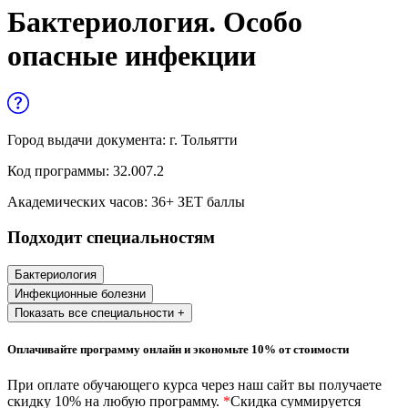
Управленческие дисциплины в
Бактериология. Особо
медицине
опасные инфекции
Здравоохранение и медицинские
науки
Образование и педагогические науки
Город выдачи документа:
г. Тольятти
Социология и социальная работа
Код программы:
32.007.2
Академических часов:
36
+ ЗЕТ баллы
Профессиональное обучение рабочих
Подходит специальностям
и служащих
История и археология
Бактериология
Инфекционные болезни
Психологические науки
Показать все специальности +
Техносферная безопасность и ОТ
Оплачивайте программу онлайн и экономьте 10% от стоимости
При оплате обучающего курса через наш сайт вы получаете
Техносферная безопасность и
скидку 10% на любую программу.
*
Скидка суммируется