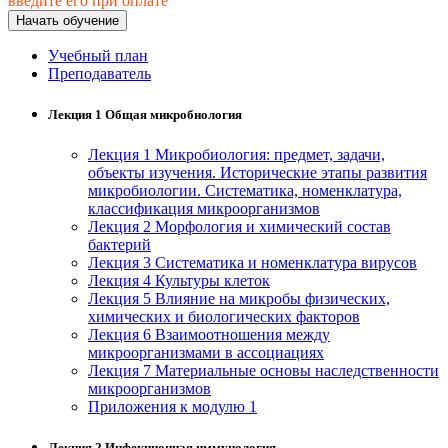
введите его при оплате
хозяйственной деятельностью
Начать обучение
Техника-технологии
Учебный план
Преподаватель
Прикладная геология, горное дело,
Лекция 1 Общая микробиология
нефтегазовое дело и геодезия
Лекция 1 Микробиология: предмет, задачи,
объекты изучения. Исторические этапы развития
Техника и технологии наземного
микробиологии. Систематика, номенклатура,
транспорта
классификация микроорганизмов
Лекция 2 Морфология и химический состав
бактерий
Техника и технологии строительства
Лекция 3 Систематика и номенклатура вирусов
Лекция 4 Культуры клеток
Ядерная энергетика и технологии
Лекция 5 Влияние на микробы физических,
химических и биологических факторов
Лекция 6 Взаимоотношения между
Культура и спорт
микроорганизмами в ассоциациях
Лекция 7 Материальные основы наследственности
Физкультура и спорт
микроорганизмов
Приложения к модулю 1
Сервис и туризм
Лекция 2 Инфекционная иммунология