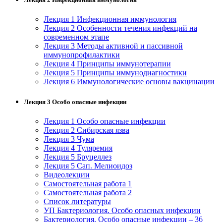
Изобразительное и прикладные виды
Лекция 1 Инфекционная иммунология
искусств
Лекция 2 Особенности течения инфекций на
современном этапе
Лекция 3 Методы активной и пассивной
Средства массовой информации и
иммунопрофилактики
информативно-библиотечное дело
Лекция 4 Принципы иммунотерапии
Лекция 5 Принципы иммунодиагностики
Лекция 6 Иммунологические основы вакцинации
Управление в технических системах
Ветеринария и зоотехника
Лекция 3 Особо опасные инфекции
Лекция 1 Особо опасные инфекции
Подготовка к периодической
Лекция 2 Сибирская язва
аккредитации
Лекция 3 Чума
Лекция 4 Туляремия
Основные Услуги
Лекция 5 Бруцеллез
Лекция 5 Сап. Мелиоидоз
Дополнительные Услуги
Видеолекции
Самостоятельная работа 1
Самостоятельная работа 2
Список литературы
УП Бактериология. Особо опасных инфекции
Бактериология. Особо опасные инфекции – 36