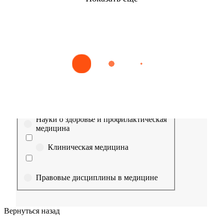
Найти
Сестринское дело
Эпидемиология
Медицинская помощь
Пр
Выберите направление
Медицина
Науки о здоровье и профилактическая
медицина
Клиническая медицина
Правовые дисциплины в медицине
Фармация
Вернуться назад