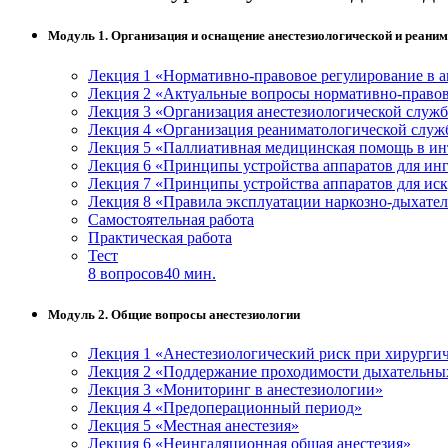
Модуль 1. Организация и оснащение анестезиологической и реани
Лекция 1 «Нормативно-правовое регулирование в а
Лекция 2 «Актуальные вопросы нормативно-правов
Лекция 3 «Организация анестезиологической служ
Лекция 4 «Организация реаниматологической слу
Лекция 5 «Паллиативная медицинская помощь в ин
Лекция 6 «Принципы устройства аппаратов для ин
Лекция 7 «Принципы устройства аппаратов для ис
Лекция 8 «Правила эксплуатации наркозно-дыхате
Самостоятельная работа
Практическая работа
Тест
8 вопросов
40 мин.
Модуль 2. Общие вопросы анестезиологии
Лекция 1 «Анестезиологический риск при хирурги
Лекция 2 «Поддержание проходимости дыхательных
Лекция 3 «Мониторинг в анестезиологии»
Лекция 4 «Предоперационный период»
Лекция 5 «Местная анестезия»
Лекция 6 «Неингаляционная общая анестезия»