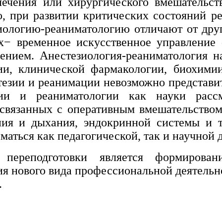
 лечения или хирургического вмешательс
о, при развитии критических состояний ре
иологию-реаниматологию отличают от дру
х− временное искусственное управление
нием. Анестезиология-реаниматология н
и, клинической фармакологии, биохимии
стезии и реанимации невозможно представи
гии и реаниматологии как науки рассм
 связанных с оперативным вмешательством
ия и дыхания, эндокринной системы и т
маться как педагогической, так и научной
переподготовки является формирова
я нового вида профессиональной деятельн
.