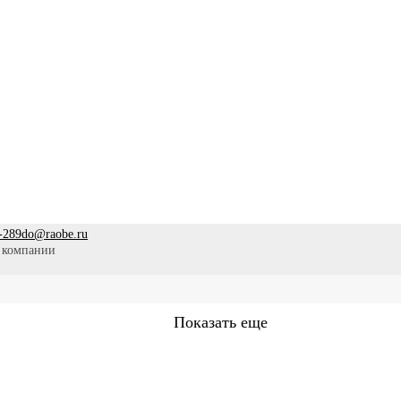
-289
do@raobe.ru
 компании
Показать еще
Сестринское дело
Эпидемиология
Медицинская помощ
аммы