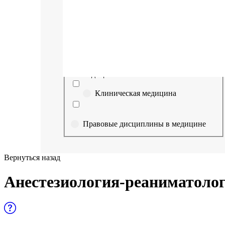
Выберите направление
Медицина
Науки о здоровье и профилактическая
медицина
Клиническая медицина
Правовые дисциплины в медицине
Фармация
Вернуться назад
Управленческие дисциплины в
Анестезиология-реаниматоло
медицине
Здравоохранение и медицинские
науки