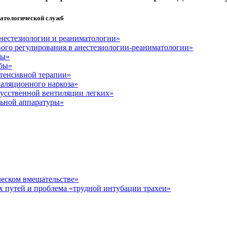
матологической служб
нестезиологии и реаниматологии»
ого регулирования в анестезиологии-реаниматологии»
бы»
жбы»
тенсивной терапии»
галяционного наркоза»
кусственной вентиляции легких»
льной аппаратуры»
ческом вмешательстве»
 путей и проблема «трудной интубации трахеи»