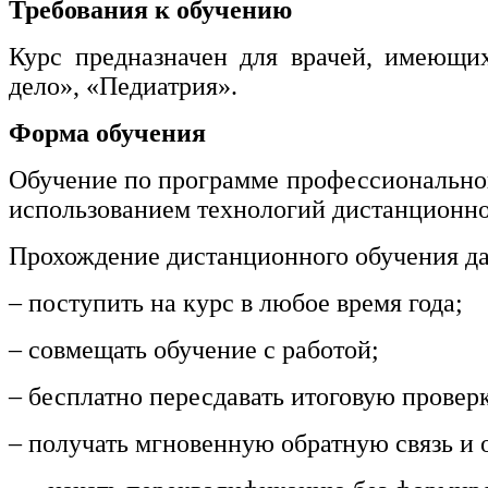
Требования к обучению
информативно-библиотечное дело
Курс предназначен для врачей, имеющи
Управление в технических системах
дело», «Педиатрия».
Ветеринария и зоотехника
Форма обучения
Подготовка к периодической
аккредитации
Обучение по программе профессиональной
использованием технологий дистанционно
Основные Услуги
Прохождение дистанционного обучения да
Дополнительные Услуги
– поступить на курс в любое время года;
– совмещать обучение с работой;
– бесплатно пересдавать итоговую провер
– получать мгновенную обратную связь и о