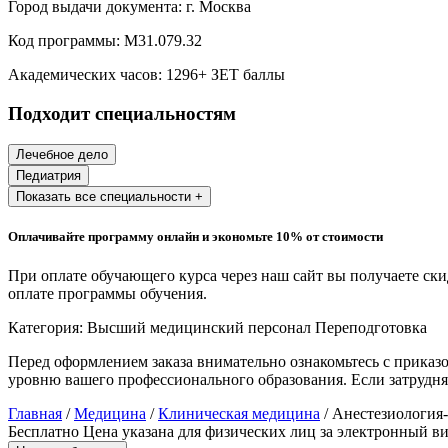
Город выдачи документа:
г. Москва
Образование и педагогические науки
Код программы:
М31.079.32
Социология и социальная работа
Академических часов:
1296
+ ЗЕТ баллы
Подходит специальностям
Профессиональное обучение рабочих
и служащих
Лечебное дело
Педиатрия
История и археология
Показать все специальности +
Психологические науки
Оплачивайте программу онлайн и экономьте 10% от стоимости
Техносферная безопасность и ОТ
При оплате обучающего курса через наш сайт вы получаете ск
оплате программы обучения.
Категория:
Высший медицинский персонал
Переподготовка
Техносферная безопасность и
природообустройство
Перед оформлением заказа внимательно ознакомьтесь с приказ
уровню вашего профессионального образования. Если затрудня
Экологическая безопасность в
Главная
/
Медицина
/
Клиническая медицина
/ Анестезиология
промышленности
Бесплатно
Цена указана для физических лиц
за электронный ви