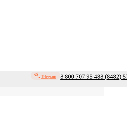
8 800 707 95 48
8 (8482) 5
Telegram
ь
Профилактика инфекций
Санитар
Мой кабинет