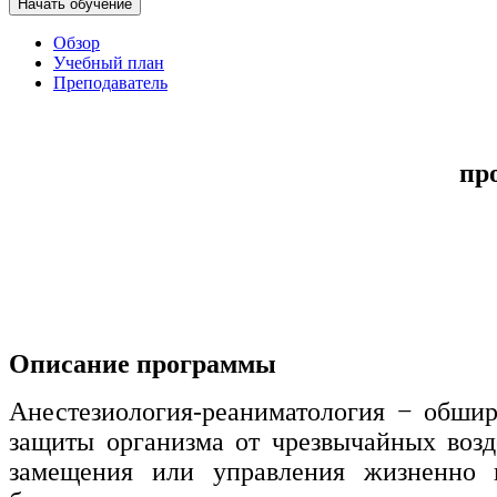
Начать обучение
Управление охраной труда.
Обзор
Техносферная безопасность
Учебный план
Преподаватель
Допуски
Безопасность труда
пр
Экономика и управление
Управление производством
общественного питания в
организации
Описание программы
Управление административно-
хозяйственной деятельностью
Анестезиология-реаниматология − обшир
Техника-технологии
защиты организма от чрезвычайных возд
замещения или управления жизненно 
Прикладная геология, горное дело,