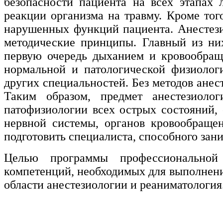
безопасности пациента на всех этапах
нефтегазовое дело и геодезия
реакции организма на травму. Кроме тог
нарушенных функций пациента. Анестез
Техника и технологии наземного
методические принципы. Главный из ни
транспорта
первую очередь дыханием и кровообраще
нормальной и патологической физиологи
Техника и технологии строительства
других специальностей. Без методов ане
Ядерная энергетика и технологии
Таким образом, предмет анестезиоло
патофизиологии всех острых состояний,
Культура и спорт
нервной системы, органов кровообращен
Физкультура и спорт
подготовить специалиста, способного зани
Сервис и туризм
Целью программы профессиональной 
компетенций, необходимых для выполнени
области анестезиологии и реаниматология
Изобразительное и прикладные виды
искусств
Средства массовой информации и