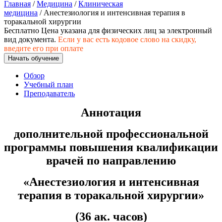
хозяйственной деятельностью
Главная
/
Медицина
/
Клиническая
медицина
/ Анестезиология и интенсивная терапия в
торакальной хирургии
Техника-технологии
Бесплатно
Цена указана для физических лиц
за электронный
вид документа.
Если у вас есть кодовое слово на скидку,
введите его при оплате
Прикладная геология, горное дело,
Начать обучение
нефтегазовое дело и геодезия
Обзор
Учебный план
Техника и технологии наземного
Преподаватель
транспорта
Аннотация
Техника и технологии строительства
дополнительной профессиональной
программы повышения квалификации
Ядерная энергетика и технологии
врачей по направлению
Культура и спорт
«Анестезиология и интенсивная
Физкультура и спорт
терапия в торакальной хирургии»
Сервис и туризм
(36 ак. часов)