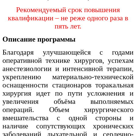
Рекомендуемый срок повышения
Изобразительное и прикладные виды
искусств
квалификации – не реже одного раза в
пять лет.
Средства массовой информации и
Описание программы
информативно-библиотечное дело
Управление в технических системах
Благодаря улучшающейся с годами
оперативной технике хирургов, успехам
Ветеринария и зоотехника
анестезиологии и интенсивной терапии,
Подготовка к периодической
укреплению материально-технической
аккредитации
оснащенности стационаров торакальная
Основные Услуги
хирургия идет по пути усложнения и
увеличения объёма выполняемых
Дополнительные Услуги
операций. Объем хирургического
вмешательства с одной стороны и
наличие сопутствующих хронических
заболеваний дыхательной и сердечно-