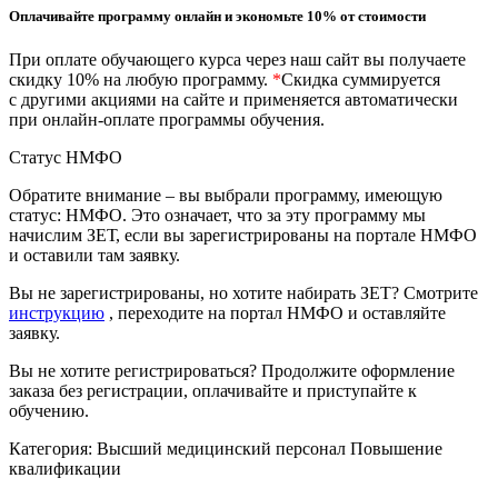
природообустройство
Оплачивайте программу онлайн и экономьте 10% от стоимости
При оплате обучающего курса через наш сайт вы получаете
Экологическая безопасность в
скидку 10% на любую программу.
*
Скидка суммируется
промышленности
с другими акциями на сайте и применяется автоматически
при онлайн-оплате программы обучения.
Статус НМФО
Управление охраной труда.
Техносферная безопасность
Обратите внимание – вы выбрали программу, имеющую
статус: НМФО. Это означает, что за эту программу мы
Допуски
начислим ЗЕТ, если вы зарегистрированы на портале НМФО
и оставили там заявку.
Безопасность труда
Вы не зарегистрированы, но хотите набирать ЗЕТ? Смотрите
инструкцию
, переходите на портал НМФО и оставляйте
Экономика и управление
заявку.
Вы не хотите регистрироваться? Продолжите оформление
Управление производством
заказа без регистрации, оплачивайте и приступайте к
общественного питания в
обучению.
организации
Категория:
Высший медицинский персонал
Повышение
квалификации
Управление административно-