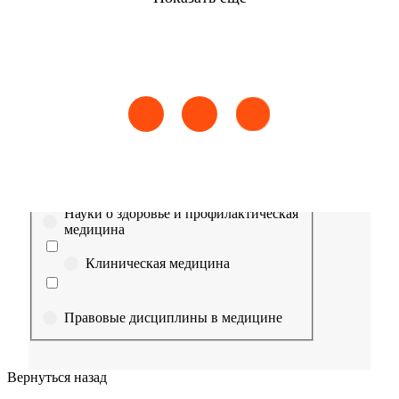
Найти
Сестринское дело
Эпидемиология
Медицинская помощь
Пр
Выберите направление
Медицина
Науки о здоровье и профилактическая
медицина
Клиническая медицина
Правовые дисциплины в медицине
Фармация
Вернуться назад