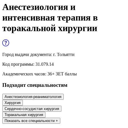
Управленческие дисциплины в
Анестезиология и
медицине
интенсивная терапия в
Здравоохранение и медицинские
торакальной хирургии
науки
Образование и педагогические науки
Социология и социальная работа
Город выдачи документа:
г. Тольятти
Код программы:
31.079.14
Профессиональное обучение рабочих
Академических часов:
36
+ ЗЕТ баллы
и служащих
Подходит специальностям
История и археология
Анестезиология-реаниматология
Психологические науки
Хирургия
Сердечно-сосудистая хирургия
Техносферная безопасность и ОТ
Торакальная хирургия
Показать все специальности +
Техносферная безопасность и