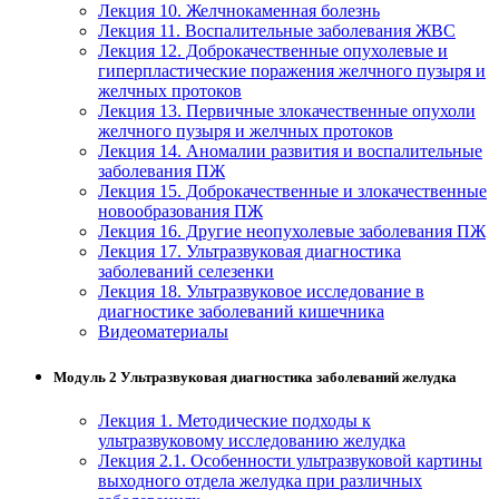
Лекция 10. Желчнокаменная болезнь
Лекция 11. Воспалительные заболевания ЖВС
Изобразительное и прикладные виды
Лекция 12. Доброкачественные опухолевые и
искусств
гиперпластические поражения желчного пузыря и
желчных протоков
Лекция 13. Первичные злокачественные опухоли
Средства массовой информации и
желчного пузыря и желчных протоков
информативно-библиотечное дело
Лекция 14. Аномалии развития и воспалительные
заболевания ПЖ
Управление в технических системах
Лекция 15. Доброкачественные и злокачественные
новообразования ПЖ
Ветеринария и зоотехника
Лекция 16. Другие неопухолевые заболевания ПЖ
Лекция 17. Ультразвуковая диагностика
заболеваний селезенки
Подготовка к периодической
Лекция 18. Ультразвуковое исследование в
аккредитации
диагностике заболеваний кишечника
Видеоматериалы
Основные Услуги
Модуль 2 Ультразвуковая диагностика заболеваний желудка
Дополнительные Услуги
Лекция 1. Методические подходы к
ультразвуковому исследованию желудка
Лекция 2.1. Особенности ультразвуковой картины
выходного отдела желудка при различных