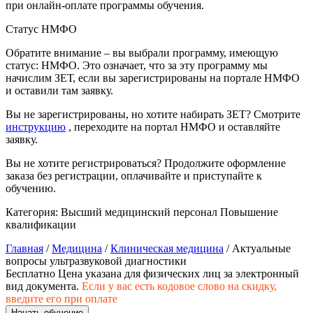
при онлайн-оплате программы обучения.
природообустройство
Статус НМФО
Экологическая безопасность в
Обратите внимание – вы выбрали программу, имеющую
промышленности
статус: НМФО. Это означает, что за эту программу мы
начислим ЗЕТ, если вы зарегистрированы на портале НМФО
и оставили там заявку.
Управление охраной труда.
Техносферная безопасность
Вы не зарегистрированы, но хотите набирать ЗЕТ? Смотрите
инструкцию
, переходите на портал НМФО и оставляйте
заявку.
Допуски
Вы не хотите регистрироваться? Продолжите оформление
Безопасность труда
заказа без регистрации, оплачивайте и приступайте к
обучению.
Экономика и управление
Категория:
Высший медицинский персонал
Повышение
квалификации
Управление производством
Главная
/
Медицина
/
Клиническая медицина
/ Актуальные
общественного питания в
вопросы ультразвуковой диагностики
организации
Бесплатно
Цена указана для физических лиц
за электронный
вид документа.
Если у вас есть кодовое слово на скидку,
введите его при оплате
Управление административно-
Начать обучение