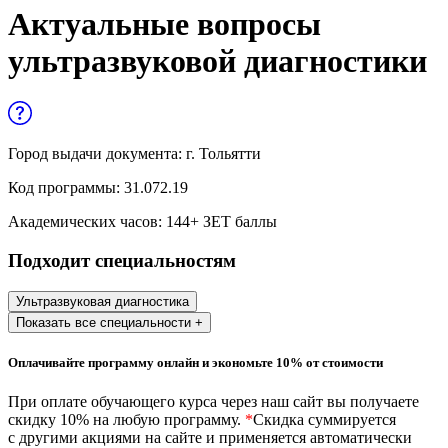
Управленческие дисциплины в
Актуальные вопросы
медицине
ультразвуковой диагностики
Здравоохранение и медицинские
науки
Образование и педагогические науки
Город выдачи документа:
г. Тольятти
Социология и социальная работа
Код программы:
31.072.19
Академических часов:
144
+ ЗЕТ баллы
Профессиональное обучение рабочих
Подходит специальностям
и служащих
История и археология
Ультразвуковая диагностика
Показать все специальности +
Психологические науки
Оплачивайте программу онлайн и экономьте 10% от стоимости
Техносферная безопасность и ОТ
При оплате обучающего курса через наш сайт вы получаете
скидку 10% на любую программу.
*
Скидка суммируется
с другими акциями на сайте и применяется автоматически
Техносферная безопасность и