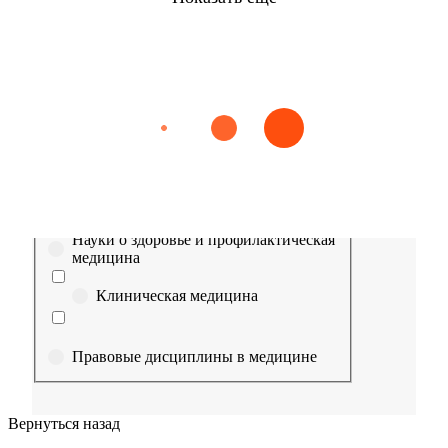
Найти
Сестринское дело
Эпидемиология
Медицинская помощь
Пр
Выберите направление
Медицина
Науки о здоровье и профилактическая
медицина
Клиническая медицина
Правовые дисциплины в медицине
Фармация
Вернуться назад