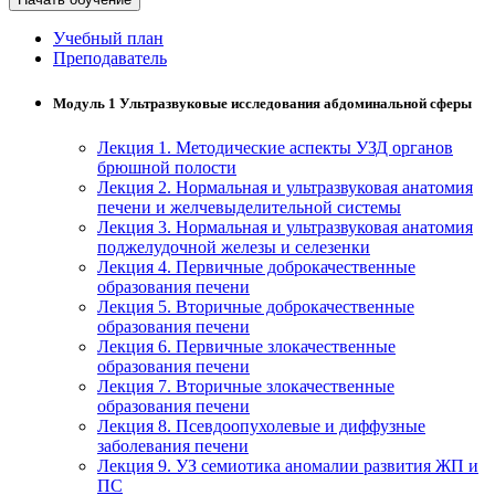
хозяйственной деятельностью
Учебный план
Техника-технологии
Преподаватель
Модуль 1 Ультразвуковые исследования абдоминальной сферы
Прикладная геология, горное дело,
нефтегазовое дело и геодезия
Лекция 1. Методические аспекты УЗД органов
брюшной полости
Лекция 2. Нормальная и ультразвуковая анатомия
Техника и технологии наземного
печени и желчевыделительной системы
транспорта
Лекция 3. Нормальная и ультразвуковая анатомия
поджелудочной железы и селезенки
Лекция 4. Первичные доброкачественные
Техника и технологии строительства
образования печени
Лекция 5. Вторичные доброкачественные
образования печени
Ядерная энергетика и технологии
Лекция 6. Первичные злокачественные
образования печени
Культура и спорт
Лекция 7. Вторичные злокачественные
образования печени
Физкультура и спорт
Лекция 8. Псевдоопухолевые и диффузные
заболевания печени
Сервис и туризм
Лекция 9. УЗ семиотика аномалии развития ЖП и
ПС