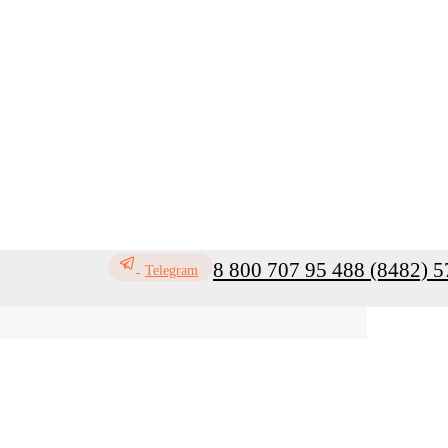
8 800 707 95 48
8 (8482) 5
Telegram
ь
Профилактика инфекций
Санитар
Мой кабинет