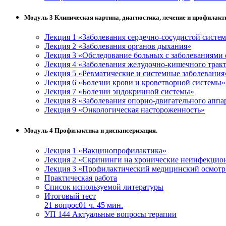
Модуль 3 Клиническая картина, диагностика, лечение и профилакт
Лекция 1 «Заболевания сердечно-сосудистой систе
Лекция 2 «Заболевания органов дыхания»
Лекция 3 «Обследование больных с заболеваниями 
Лекция 4 «Заболевания желудочно-кишечного трак
Лекция 5 «Ревматические и системные заболевания
Лекция 6 «Болезни крови и кроветворной системы»
Лекция 7 «Болезни эндокринной системы»
Лекция 8 «Заболевания опорно-двигательного аппа
Лекция 9 «Онкологическая настороженность»
Модуль 4 Профилактика и диспансеризация.
Лекция 1 «Вакцинопрофилактика»
Лекция 2 «Скрининги на хронические неинфекцио
Лекция 3 «Профилактический медицинский осмотр 
Практическая работа
Список используемой литературы
Итоговый тест
21 вопрос
01 ч. 45 мин.
УП 144 Актуальные вопросы терапии