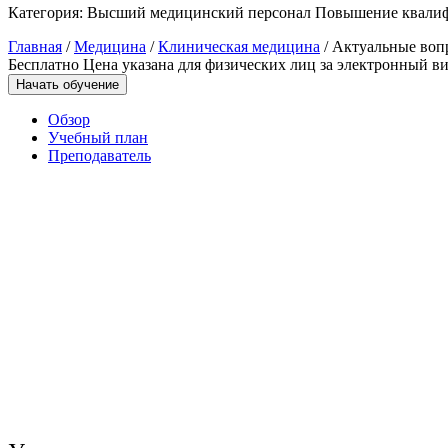
Категория:
Высший медицинский персонал
Повышение квали
Управление охраной труда.
Главная
/
Медицина
/
Клиническая медицина
/ Актуальные воп
Техносферная безопасность
Бесплатно
Цена указана для физических лиц
за электронный ви
Начать обучение
Допуски
Обзор
Безопасность труда
Учебный план
Преподаватель
Экономика и управление
Управление производством
общественного питания в
организации
Управление административно-
хозяйственной деятельностью
Техника-технологии
Прикладная геология, горное дело,