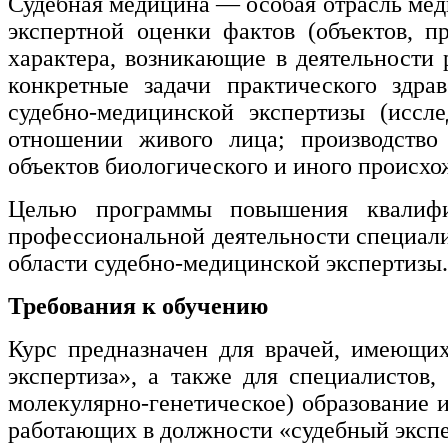
Судебная медицина — особая отрасль меди
нефтегазовое дело и геодезия
экспертной оценки фактов (объектов, п
характера, возникающие в деятельности 
Техника и технологии наземного
конкретные задачи практического здрав
транспорта
судебно-медицинской экспертизы (иссле
отношении живого лица; производство 
Техника и технологии строительства
объектов биологического и иного происх
Ядерная энергетика и технологии
Целью программы повышения квалифик
Культура и спорт
профессиональной деятельности специал
области судебно-медицинской экспертизы.
Физкультура и спорт
Требования к обучению
Сервис и туризм
Курс предназначен для врачей, имеющи
Изобразительное и прикладные виды
экспертиза», а также для специалистов
искусств
молекулярно-генетическое) образование 
работающих в должности «судебный экспер
Средства массовой информации и