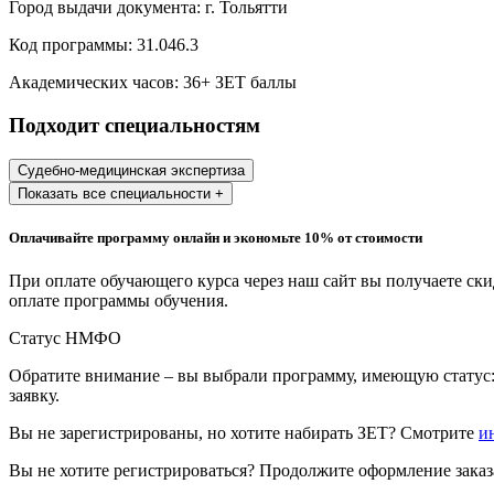
Город выдачи документа:
г. Тольятти
Образование и педагогические науки
Код программы:
31.046.3
Социология и социальная работа
Академических часов:
36
+ ЗЕТ баллы
Подходит специальностям
Профессиональное обучение рабочих
и служащих
Судебно-медицинская экспертиза
Показать все специальности +
История и археология
Оплачивайте программу онлайн и экономьте 10% от стоимости
Психологические науки
При оплате обучающего курса через наш сайт вы получаете ск
Техносферная безопасность и ОТ
оплате программы обучения.
Статус НМФО
Техносферная безопасность и
Обратите внимание – вы выбрали программу, имеющую статус:
природообустройство
заявку.
Вы не зарегистрированы, но хотите набирать ЗЕТ? Смотрите
и
Экологическая безопасность в
промышленности
Вы не хотите регистрироваться? Продолжите оформление заказа