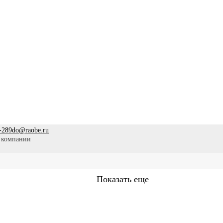
-289
do@raobe.ru
 компании
Показать еще
Сестринское дело
Эпидемиология
Медицинская помощ
аммы