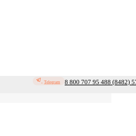
8 800 707 95 48
8 (8482) 5
Telegram
ь
Профилактика инфекций
Санитар
Мой кабинет