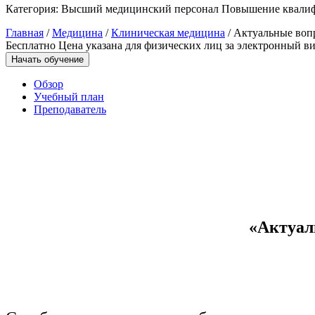
Категория:
Высший медицинский персонал
Повышение квали
Управление охраной труда.
Главная
/
Медицина
/
Клиническая медицина
/ Актуальные воп
Техносферная безопасность
Бесплатно
Цена указана для физических лиц
за электронный ви
Начать обучение
Допуски
Обзор
Безопасность труда
Учебный план
Преподаватель
Экономика и управление
Управление производством
общественного питания в
организации
«Актуал
Управление административно-
хозяйственной деятельностью
Техника-технологии
Прикладная геология, горное дело,