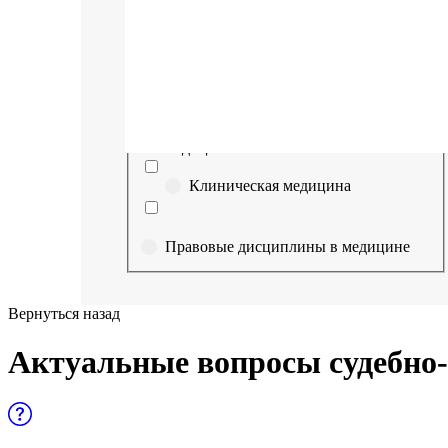
Выберите направление
Медицина
Науки о здоровье и профилактическая
медицина
Клиническая медицина
Правовые дисциплины в медицине
Фармация
Вернуться назад
Управленческие дисциплины в
Актуальные вопросы судебно
медицине
Здравоохранение и медицинские
науки