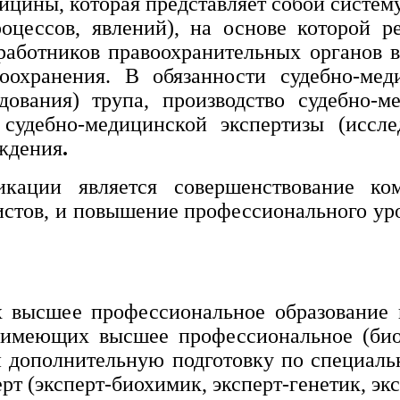
цины, которая представляет собой систем
роцессов, явлений), на основе которой 
работников правоохранительных органов в
оохранения. В обязанности судебно-мед
дования) трупа, производство судебно-м
судебно-медицинской экспертизы (иссле
ождения
.
ации является совершенствование ко
истов, и повышение профессионального ур
х высшее профессиональное образование 
, имеющих высшее профессиональное (био
и дополнительную подготовку по специаль
т (эксперт-биохимик, эксперт-генетик, эк