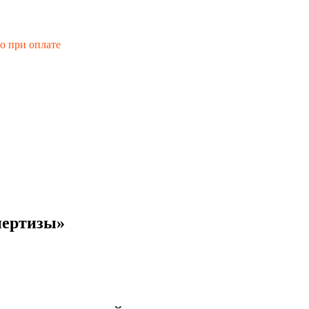
го при оплате
пертизы»