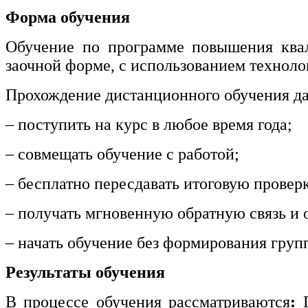
информативно-библиотечное дело
Форма обучения
Управление в технических системах
Обучение по программе повышения квал
заочной форме, с использованием техноло
Ветеринария и зоотехника
Прохождение дистанционного обучения да
Подготовка к периодической
аккредитации
– поступить на курс в любое время года;
Основные Услуги
– совмещать обучение с работой;
Дополнительные Услуги
– бесплатно пересдавать итоговую провер
– получать мгновенную обратную связь и о
– начать обучение без формирования груп
Результаты обучения
В процессе обучения рассматриваются
: