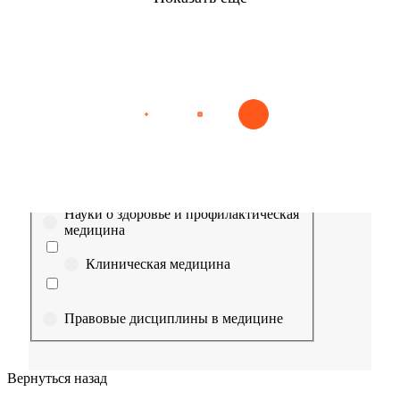
Найти
Сестринское дело
Эпидемиология
Медицинская помощь
Пр
Выберите направление
Медицина
Науки о здоровье и профилактическая
медицина
Клиническая медицина
Правовые дисциплины в медицине
Фармация
Вернуться назад