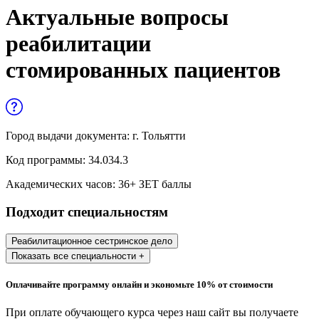
Управленческие дисциплины в
Актуальные вопросы
медицине
реабилитации
Здравоохранение и медицинские
стомированных пациентов
науки
Образование и педагогические науки
Социология и социальная работа
Город выдачи документа:
г. Тольятти
Код программы:
34.034.3
Профессиональное обучение рабочих
Академических часов:
36
+ ЗЕТ баллы
и служащих
Подходит специальностям
История и археология
Реабилитационное сестринское дело
Психологические науки
Показать все специальности +
Техносферная безопасность и ОТ
Оплачивайте программу онлайн и экономьте 10% от стоимости
При оплате обучающего курса через наш сайт вы получаете
Техносферная безопасность и