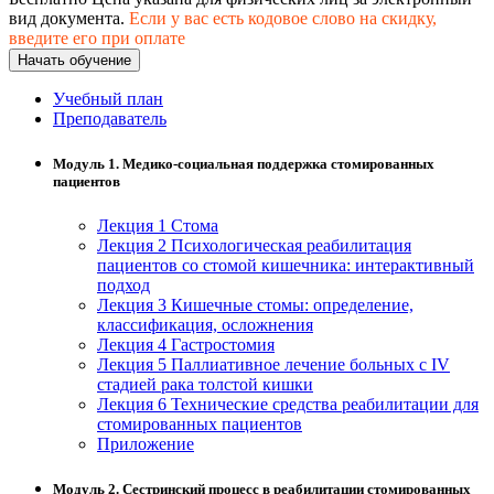
хозяйственной деятельностью
вид документа.
Если у вас есть кодовое слово на скидку,
введите его при оплате
Техника-технологии
Начать обучение
Учебный план
Прикладная геология, горное дело,
Преподаватель
нефтегазовое дело и геодезия
Модуль 1. Медико-социальная поддержка стомированных
пациентов
Техника и технологии наземного
транспорта
Лекция 1 Стома
Лекция 2 Психологическая реабилитация
пациентов со стомой кишечника: интерактивный
Техника и технологии строительства
подход
Лекция 3 Кишечные стомы: определение,
классификация, осложнения
Ядерная энергетика и технологии
Лекция 4 Гастростомия
Лекция 5 Паллиативное лечение больных c IV
Культура и спорт
стадией рака толстой кишки
Лекция 6 Технические средства реабилитации для
Физкультура и спорт
стомированных пациентов
Приложение
Сервис и туризм
Модуль 2. Сестринский процесс в реабилитации стомированных