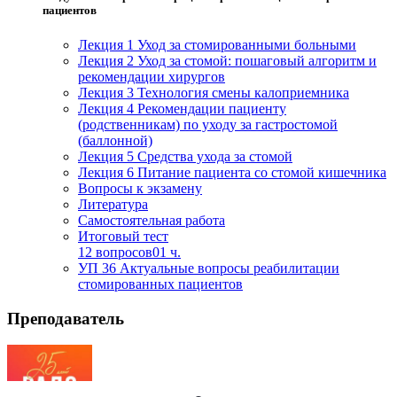
пациентов
Изобразительное и прикладные виды
искусств
Лекция 1 Уход за стомированными больными
Лекция 2 Уход за стомой: пошаговый алгоритм и
рекомендации хирургов
Лекция 3 Технология смены калоприемника
Средства массовой информации и
Лекция 4 Рекомендации пациенту
информативно-библиотечное дело
(родственникам) по уходу за гастростомой
(баллонной)
Управление в технических системах
Лекция 5 Средства ухода за стомой
Лекция 6 Питание пациента со стомой кишечника
Ветеринария и зоотехника
Вопросы к экзамену
Литература
Подготовка к периодической
Самостоятельная работа
аккредитации
Итоговый тест
12 вопросов
01 ч.
Основные Услуги
УП 36 Актуальные вопросы реабилитации
стомированных пациентов
Дополнительные Услуги
Преподаватель