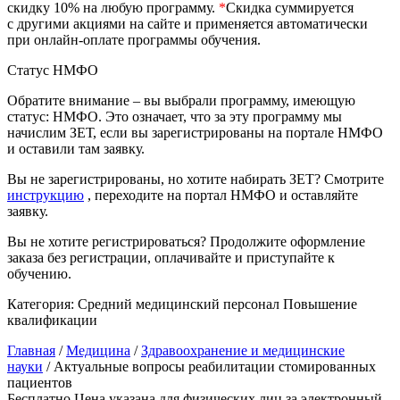
скидку 10% на любую программу.
*
Скидка суммируется
природообустройство
с другими акциями на сайте и применяется автоматически
при онлайн-оплате программы обучения.
Экологическая безопасность в
Статус НМФО
промышленности
Обратите внимание – вы выбрали программу, имеющую
статус: НМФО. Это означает, что за эту программу мы
Управление охраной труда.
начислим ЗЕТ, если вы зарегистрированы на портале НМФО
Техносферная безопасность
и оставили там заявку.
Допуски
Вы не зарегистрированы, но хотите набирать ЗЕТ? Смотрите
инструкцию
, переходите на портал НМФО и оставляйте
заявку.
Безопасность труда
Вы не хотите регистрироваться? Продолжите оформление
Экономика и управление
заказа без регистрации, оплачивайте и приступайте к
обучению.
Категория:
Средний медицинский персонал
Повышение
Управление производством
квалификации
общественного питания в
организации
Главная
/
Медицина
/
Здравоохранение и медицинские
науки
/ Актуальные вопросы реабилитации стомированных
пациентов
Управление административно-
Бесплатно
Цена указана для физических лиц
за электронный