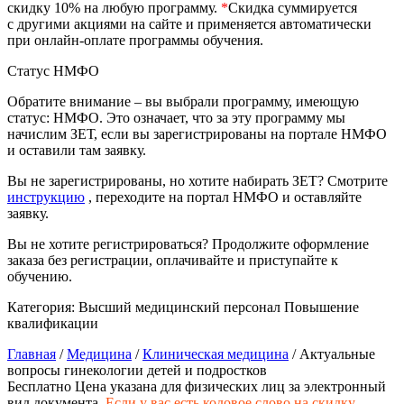
скидку 10% на любую программу.
*
Скидка суммируется
природообустройство
с другими акциями на сайте и применяется автоматически
при онлайн-оплате программы обучения.
Экологическая безопасность в
Статус НМФО
промышленности
Обратите внимание – вы выбрали программу, имеющую
статус: НМФО. Это означает, что за эту программу мы
Управление охраной труда.
начислим ЗЕТ, если вы зарегистрированы на портале НМФО
Техносферная безопасность
и оставили там заявку.
Допуски
Вы не зарегистрированы, но хотите набирать ЗЕТ? Смотрите
инструкцию
, переходите на портал НМФО и оставляйте
заявку.
Безопасность труда
Вы не хотите регистрироваться? Продолжите оформление
Экономика и управление
заказа без регистрации, оплачивайте и приступайте к
обучению.
Категория:
Высший медицинский персонал
Повышение
Управление производством
квалификации
общественного питания в
организации
Главная
/
Медицина
/
Клиническая медицина
/ Актуальные
вопросы гинекологии детей и подростков
Бесплатно
Цена указана для физических лиц
за электронный
Управление административно-
вид документа.
Если у вас есть кодовое слово на скидку,