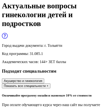
Управленческие дисциплины в
Актуальные вопросы
медицине
гинекологии детей и
Здравоохранение и медицинские
подростков
науки
Образование и педагогические науки
Социология и социальная работа
Город выдачи документа:
г. Тольятти
Код программы:
31.085.1
Профессиональное обучение рабочих
Академических часов:
144
+ ЗЕТ баллы
и служащих
Подходит специальностям
История и археология
Акушерство и гинекология
Психологические науки
Показать все специальности +
Техносферная безопасность и ОТ
Оплачивайте программу онлайн и экономьте 10% от стоимости
При оплате обучающего курса через наш сайт вы получаете
Техносферная безопасность и