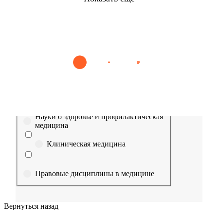
Найти
Сестринское дело
Эпидемиология
Медицинская помощь
Пр
Выберите направление
Медицина
Науки о здоровье и профилактическая
медицина
Клиническая медицина
Правовые дисциплины в медицине
Фармация
Вернуться назад