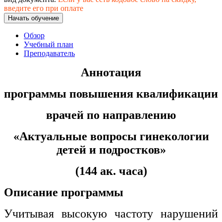
хозяйственной деятельностью
введите его при оплате
Начать обучение
Техника-технологии
Обзор
Учебный план
Прикладная геология, горное дело,
Преподаватель
нефтегазовое дело и геодезия
Аннотация
Техника и технологии наземного
программы повышения квалификации
транспорта
врачей по направлению
Техника и технологии строительства
«Актуальные вопросы гинекологии
Ядерная энергетика и технологии
детей и подростков»
Культура и спорт
(144 ак. часа)
Физкультура и спорт
Описание программы
Сервис и туризм
Учитывая высокую частоту нарушений