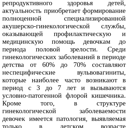
репродуктивного здоровья детей,
Изобразительное и прикладные виды
актуальность приобретает формирование
искусств
полноценной специализированной
акушерско-гинекологической службы,
Средства массовой информации и
оказывающей профилактическую и
информативно-библиотечное дело
медицинскую помощь девочкам до
Управление в технических системах
периода половой зрелости. Среди
гинекологических заболеваний в периоде
Ветеринария и зоотехника
детства от 60% до 70% составляют
Подготовка к периодической
неспецифические вульвовагиниты,
аккредитации
которые наиболее часто возникают в
Основные Услуги
период с 3 до 7 лет и вызываются
условно-патогенной флорой кишечника.
Дополнительные Услуги
Кроме того, в структуре
гинекологической заболеваемости
девочек имеется патология, выявляемая
только в детском возрасте