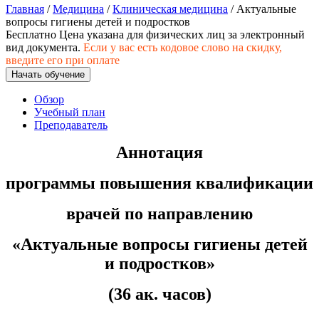
хозяйственной деятельностью
Главная
/
Медицина
/
Клиническая медицина
/ Актуальные
вопросы гигиены детей и подростков
Техника-технологии
Бесплатно
Цена указана для физических лиц
за электронный
вид документа.
Если у вас есть кодовое слово на скидку,
введите его при оплате
Прикладная геология, горное дело,
Начать обучение
нефтегазовое дело и геодезия
Обзор
Учебный план
Преподаватель
Техника и технологии наземного
транспорта
Аннотация
программы повышения квалификации
Техника и технологии строительства
врачей по направлению
Ядерная энергетика и технологии
«
Актуальные вопросы гигиены детей
Культура и спорт
и подростков»
Физкультура и спорт
(36 ак. часов)
Сервис и туризм