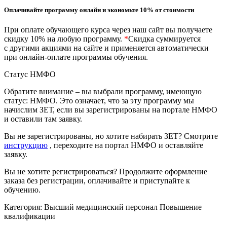
природообустройство
Оплачивайте программу онлайн и экономьте 10% от стоимости
При оплате обучающего курса через наш сайт вы получаете
Экологическая безопасность в
скидку 10% на любую программу.
*
Скидка суммируется
промышленности
с другими акциями на сайте и применяется автоматически
при онлайн-оплате программы обучения.
Управление охраной труда.
Статус НМФО
Техносферная безопасность
Обратите внимание – вы выбрали программу, имеющую
статус: НМФО. Это означает, что за эту программу мы
Допуски
начислим ЗЕТ, если вы зарегистрированы на портале НМФО
и оставили там заявку.
Безопасность труда
Вы не зарегистрированы, но хотите набирать ЗЕТ? Смотрите
Экономика и управление
инструкцию
, переходите на портал НМФО и оставляйте
заявку.
Вы не хотите регистрироваться? Продолжите оформление
Управление производством
заказа без регистрации, оплачивайте и приступайте к
общественного питания в
обучению.
организации
Категория:
Высший медицинский персонал
Повышение
квалификации
Управление административно-