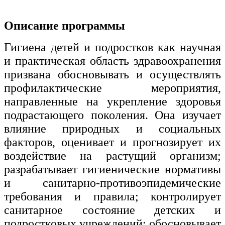
Изобразительное и прикладные виды
Описание программы
искусств
Гигиена детей и подростков как научная
Средства массовой информации и
и практическая область здравоохранения
информативно-библиотечное дело
призвана обосновывать и осуществлять
Управление в технических системах
профилактические мероприятия,
направленные на укрепление здоровья
Ветеринария и зоотехника
подрастающего поколения. Она изучает
Подготовка к периодической
влияние природных и социальных
аккредитации
факторов, оценивает и прогнозирует их
Основные Услуги
воздействие на растущий организм;
разрабатывает гигиенические нормативы
Дополнительные Услуги
и санитарно-противоэпидемические
требования и правила; контролирует
санитарное состояние детских и
подростковых учреждений; обосновывает