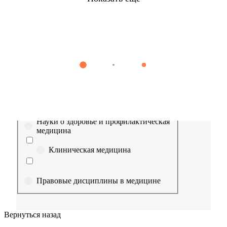
Найти
Сестринское дело
Эпидемиология
Медицинская помощь
Пр
Выберите направление
Медицина
Науки о здоровье и профилактическая
медицина
Клиническая медицина
Правовые дисциплины в медицине
Фармация
Вернуться назад