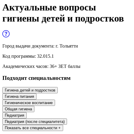
Управленческие дисциплины в
Актуальные вопросы
медицине
гигиены детей и подростков
Здравоохранение и медицинские
науки
Образование и педагогические науки
Город выдачи документа:
г. Тольятти
Социология и социальная работа
Код программы:
32.015.1
Академических часов:
36
+ ЗЕТ баллы
Профессиональное обучение рабочих
Подходит специальностям
и служащих
История и археология
Гигиена детей и подростков
Гигиена питания
Психологические науки
Гигиеническое воспитание
Общая гигиена
Техносферная безопасность и ОТ
Педиатрия
Педиатрия (после специалитета)
Показать все специальности +
Техносферная безопасность и