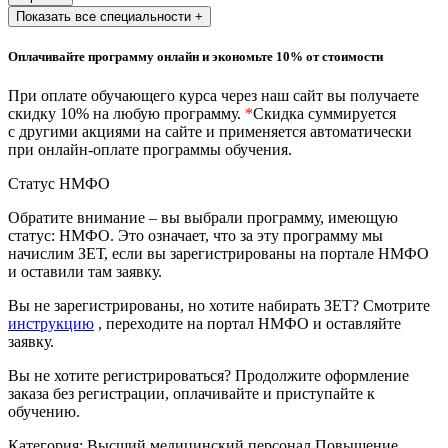
природообустройство
Показать все специальности +
Оплачивайте программу онлайн и экономьте 10% от стоимости
Экологическая безопасность в
промышленности
При оплате обучающего курса через наш сайт вы получаете
скидку 10% на любую программу.
*
Скидка суммируется
с другими акциями на сайте и применяется автоматически
Управление охраной труда.
при онлайн-оплате программы обучения.
Техносферная безопасность
Статус НМФО
Допуски
Обратите внимание – вы выбрали программу, имеющую
статус: НМФО. Это означает, что за эту программу мы
Безопасность труда
начислим ЗЕТ, если вы зарегистрированы на портале НМФО
и оставили там заявку.
Экономика и управление
Вы не зарегистрированы, но хотите набирать ЗЕТ? Смотрите
инструкцию
, переходите на портал НМФО и оставляйте
заявку.
Управление производством
общественного питания в
Вы не хотите регистрироваться? Продолжите оформление
организации
заказа без регистрации, оплачивайте и приступайте к
обучению.
Управление административно-
Категория:
Высший медицинский персонал
Повышение