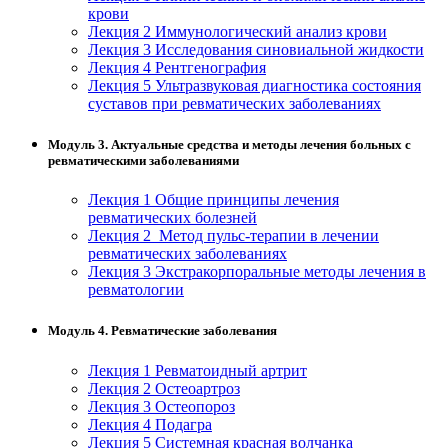
крови
Лекция 2 Иммунологический анализ крови
Изобразительное и прикладные виды
Лекция 3 Исследования синовиальной жидкости
искусств
Лекция 4 Рентгенография
Лекция 5 Ультразвуковая диагностика состояния
суставов при ревматических заболеваниях
Средства массовой информации и
информативно-библиотечное дело
Модуль 3. Актуальные средства и методы лечения больных с
ревматическими заболеваниями
Управление в технических системах
Лекция 1 Общие принципы лечения
Ветеринария и зоотехника
ревматических болезней
Лекция 2 Метод пульс-терапии в лечении
Подготовка к периодической
ревматических заболеваниях
аккредитации
Лекция 3 Экстракорпоральные методы лечения в
ревматологии
Основные Услуги
Модуль 4. Ревматические заболевания
Дополнительные Услуги
Лекция 1 Ревматоидный артрит
Лекция 2 Остеоартроз
Лекция 3 Остеопороз
Лекция 4 Подагра
Лекция 5 Системная красная волчанка