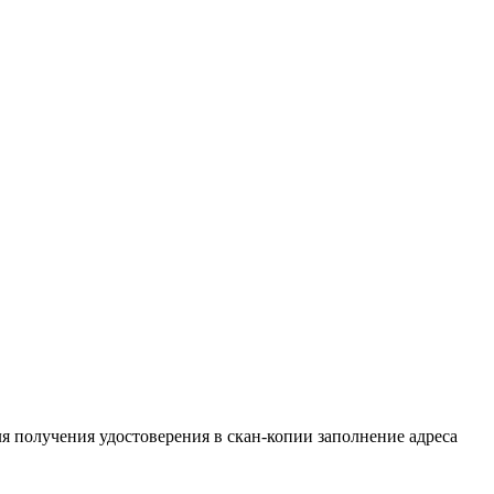
щитовидной железы
ля получения удостоверения в скан-копии заполнение адреса