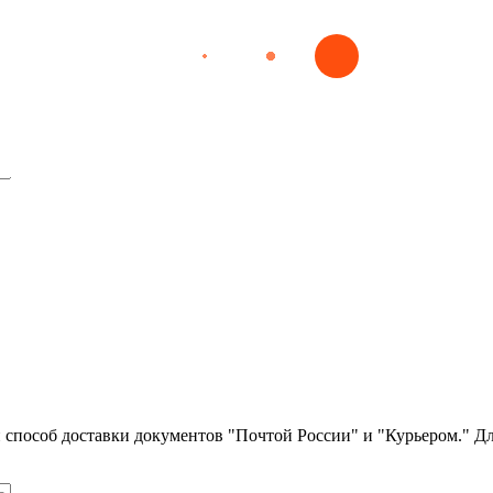
аний щитовидной железы – 36 часов. Итоговый тест.
 заболеваний щитовидной железы
ой диагностики заболеваний 
ли способ доставки документов "Почтой России" и "Курьером." Д