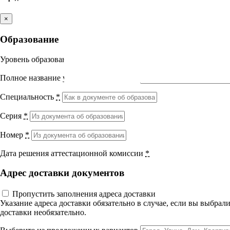
Практическая работа
Общие вопросы цитологической диагностики заболев
Выберите направление
×
12 вопросов
01 ч.
УП 36 Общие вопросы цитологической диагностики
Образование
Медицина
Уровень образования
*
Науки о здоровье и профилактическая
Полное название учебного заведения
*
медицина
Специальность
*
Клиническая медицина
Серия
*
Правовые дисциплины в медицине
Номер
*
Фармация
Дата решения аттестационной комиссии
*
Вернуться назад
Адрес доставки документов
Управленческие дисциплины в
Общие вопросы цитологическ
медицине
Пропустить заполнения адреса доставки
Указание адреса доставки обязательно в случае, если вы выбра
доставки необязательно.
Здравоохранение и медицинские